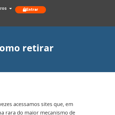
tros
Entrar
como retirar
vezes acessamos sites que, em
gina rara do maior mecanismo de