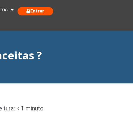
tros
Entrar
ceitas ?
itura: < 1 minuto