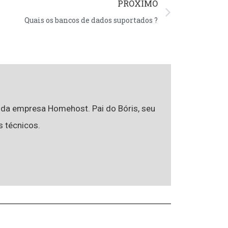
PRÓXIMO
Quais os bancos de dados suportados ?
r da empresa Homehost. Pai do Bóris, seu
s técnicos.