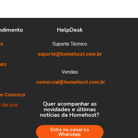
ndimento
HelpDesk
is
Suporte Técnico
suporte@homehost.com.br
nes
Vendas
comercial@homehost.com.br
he Conosco
Quer acompanhar as
 de uso
novidades e últimas
notícias da Homehost?
Entre no canal no
WhatsApp