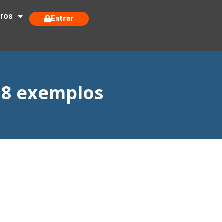
tros
Entrar
18 exemplos