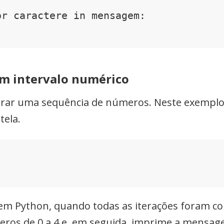
r caractere in mensagem:

um intervalo numérico
erar uma sequência de números. Neste exemplo,
tela.
em Python, quando todas as iterações foram co
ros de 0 a 4 e, em seguida, imprime a mensagem