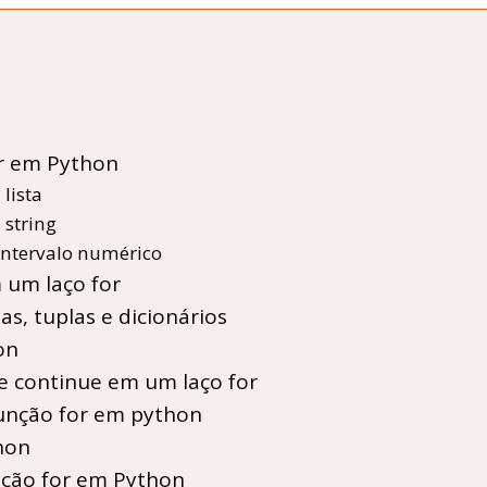
r em Python
lista
 string
intervalo numérico
 um laço for
s, tuplas e dicionários
on
 e continue em um laço for
unção for em python
hon
ção for em Python