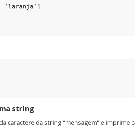
 'laranja']

uma string
cada caractere da string “mensagem” e imprime ca