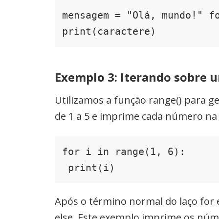
mensagem = "Olá, mundo!" fo
print(caractere)
Exemplo 3: Iterando sobre 
Utilizamos a função range() para g
de 1 a 5 e imprime cada número na 
for i in range(1, 6):

 print(i)
Após o término normal do laço for 
else. Este exemplo imprime os núme