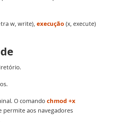
tra w, write),
execução
(x, execute)
ede
retório.
os.
rminal. O comando
chmod +x
ue permite aos navegadores
.