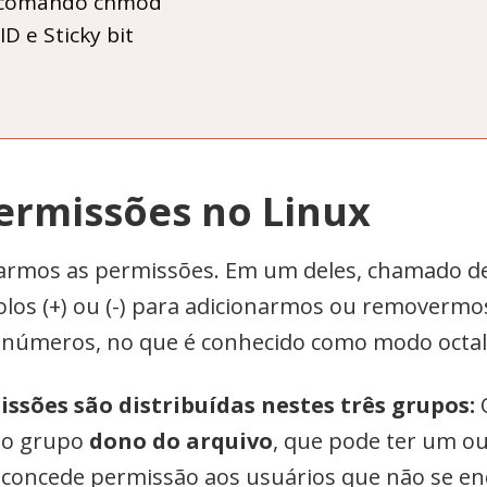
o comando chmod
D e Sticky bit
ermissões no Linux
iarmos as permissões. Em um deles, chamado d
los (+) ou (-) para adicionarmos ou removermos 
 números, no que é conhecido como modo octal
issões são distribuídas nestes três grupos:
O
, o grupo
dono do arquivo
, que pode ter um ou
e concede permissão aos usuários que não se e