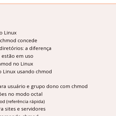
o Linux
o chmod concede
iretórios: a diferença
 estão em uso
hmod no Linux
no Linux usando chmod
para usuário e grupo dono com chmod
ões no modo octal
d (referência rápida)
 sites e servidores