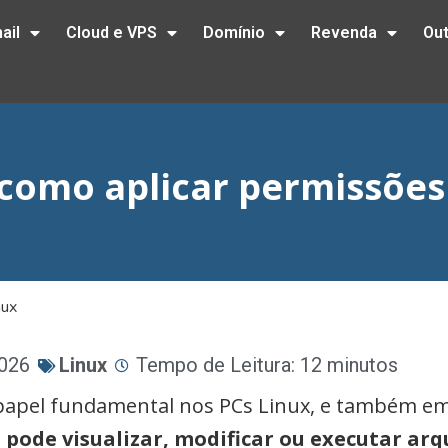
ail
Cloud e VPS
Domínio
Revenda
Ou
omo aplicar permissões
nux
2026
Linux
Tempo de Leitura: 12 minutos
pel fundamental nos PCs Linux, e também em 
ode visualizar, modificar ou executar arq