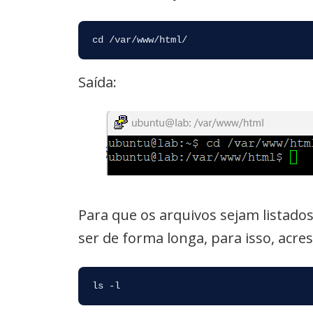
cd /var/www/html/
Saída:
Para que os arquivos sejam listado
ser de forma longa, para isso, acre
ls -l