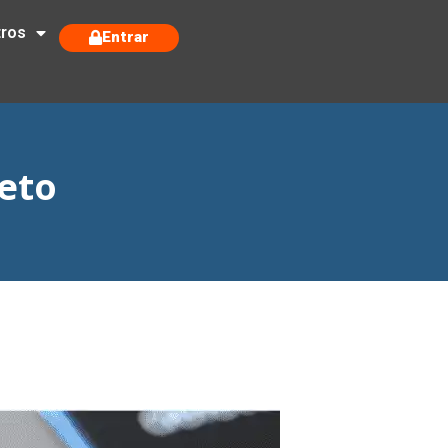
tros
Entrar
eto