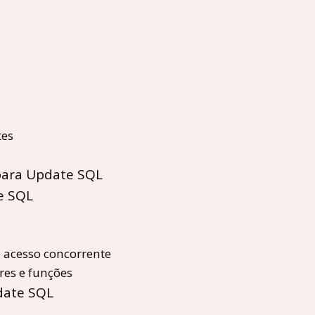
tes
 para Update SQL
e SQL
 acesso concorrente
es e funções
date SQL