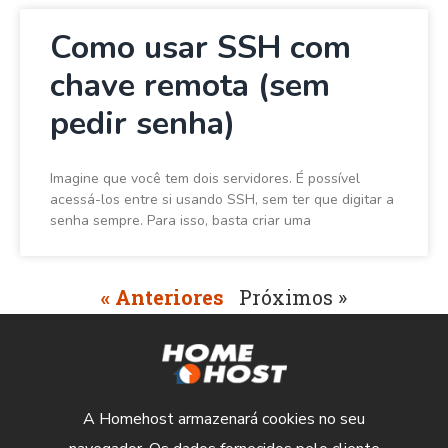
Como usar SSH com
chave remota (sem
pedir senha)
Imagine que você tem dois servidores. É possível
acessá-los entre si usando SSH, sem ter que digitar a
senha sempre. Para isso, basta criar uma
« Anteriores
Próximos »
A Homehost armazenará cookies no seu