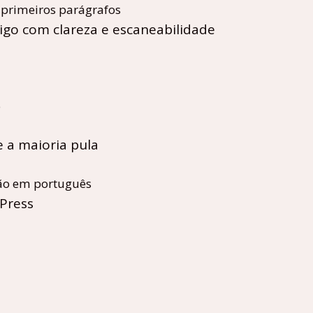
s primeiros parágrafos
igo com clareza e escaneabilidade
o
e a maioria pula
são em português
Press