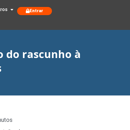
tros
Entrar
o do rascunho à
s
nutos