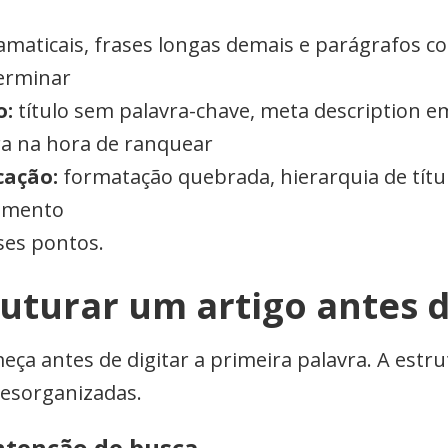
amaticais, frases longas demais e parágrafos co
erminar
o:
título sem palavra-chave, meta description e
ra na hora de ranquear
cação:
formatação quebrada, hierarquia de títu
gamento
ses pontos.
ruturar um artigo antes 
ça antes de digitar a primeira palavra. A estr
desorganizadas.
intenção de busca