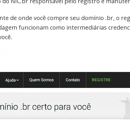
 do NIC.br responsável pelo registro e manute
nte de onde você compre seu domínio .br, o regi
dagem funcionam como intermediárias credencia
você.