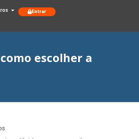
tros
Entrar
e como escolher a
os