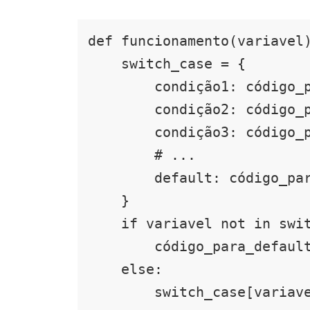
def funcionamento(variavel)
    switch_case = {

        condição1: código_para_caso1,

        condição2: código_para_caso2,

        condição3: código_para_caso3,

        # ...

        default: código_para_default,

    }

    if variavel not in switch_case:

        código_para_default

    else:

        switch_case[varia