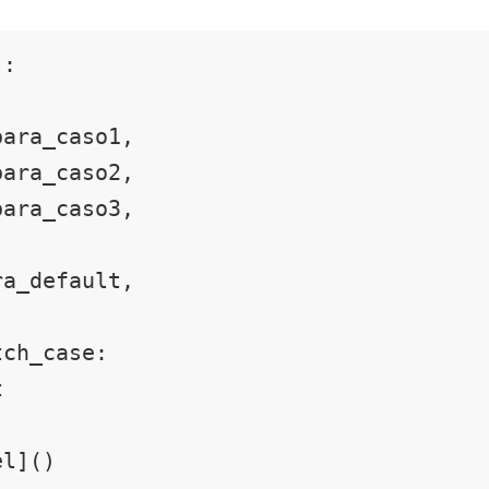
:

vel]()