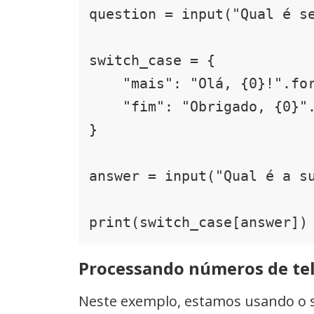
question = input("Qual é se
switch_case = {

    "mais": "Olá, {0}!".format(question),

    "fim": "Obrigado, {0}".format(question),

}

answer = input("Qual é a su
print(switch_case[answer])
Processando números de te
Neste exemplo, estamos usando o s