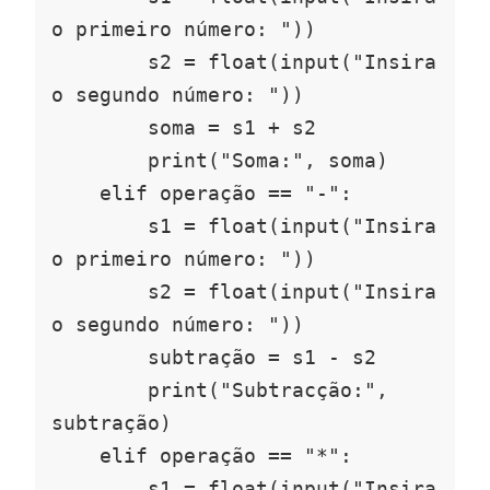
o primeiro número: "))

        s2 = float(input("Insira 
o segundo número: "))

        soma = s1 + s2

        print("Soma:", soma)

    elif operação == "-":

        s1 = float(input("Insira 
o primeiro número: "))

        s2 = float(input("Insira 
o segundo número: "))

        subtração = s1 - s2

        print("Subtracção:", 
subtração)

    elif operação == "*":

        s1 = float(input("Insira 