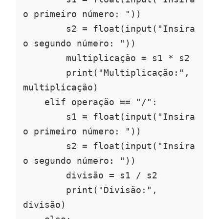
o primeiro número: "))

        s2 = float(input("Insira 
o segundo número: "))

        multiplicação = s1 * s2

        print("Multiplicação:", 
multiplicação)

    elif operação == "/":

        s1 = float(input("Insira 
o primeiro número: "))

        s2 = float(input("Insira 
o segundo número: "))

        divisão = s1 / s2

        print("Divisão:", 
divisão)
