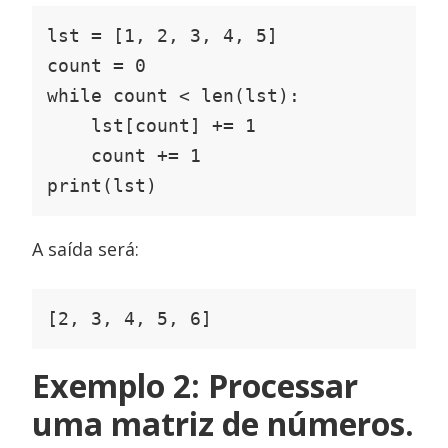
lst = [1, 2, 3, 4, 5]

count = 0

while count < len(lst):

    lst[count] += 1

    count += 1

print(lst)
A saída será:
[2, 3, 4, 5, 6]
Exemplo 2: Processar
uma matriz de números.