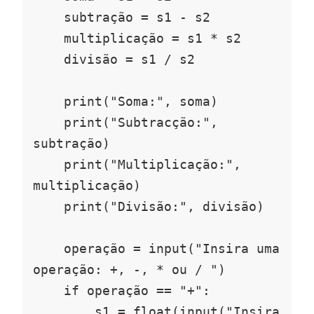
    subtração = s1 - s2

    multiplicação = s1 * s2

    divisão = s1 / s2

    print("Soma:", soma)

    print("Subtracção:", 
subtração)

    print("Multiplicação:", 
multiplicação)

    print("Divisão:", divisão)

    operação = input("Insira uma 
operação: +, -, * ou / ")

    if operação == "+":

        s1 = float(input("Insira 