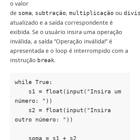
o valor
de
,
,
ou
soma
subtração
multiplicação
divi
atualizado e a saída correspondente é
exibida. Se o usuário insira uma operação
inválida, a saída “Operação inválida!” é
apresentada e o loop é interrompido com a
instrução
.
break
while True:

    s1 = float(input("Insira um 
número: "))

    s2 = float(input("Insira 
outro número: "))

    soma = s1 + s2
