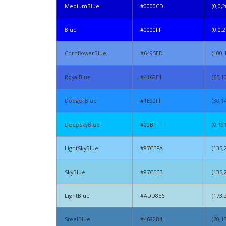
MediumBlue
#0000CD
(0,0,2
Blue
#0000FF
(0,0,2
CornflowerBlue
#6495ED
(100,
RoyalBlue
#4169E1
(65,1
DodgerBlue
#1E90FF
(30,1
DeepSkyBlue
#00BFFF
(0,19
LightSkyBlue
#87CEFA
(135,
SkyBlue
#87CEEB
(135,
LightBlue
#ADD8E6
(173,
SteelBlue
#4682B4
(70,1