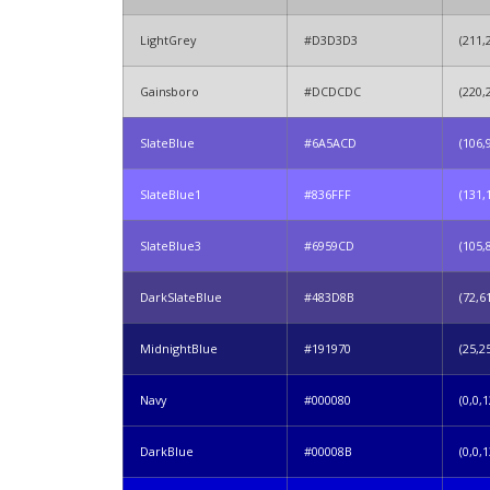
LightGrey
#D3D3D3
(211,
Gainsboro
#DCDCDC
(220,
SlateBlue
#6A5ACD
(106,
SlateBlue1
#836FFF
(131,
SlateBlue3
#6959CD
(105,
DarkSlateBlue
#483D8B
(72,6
MidnightBlue
#191970
(25,2
Navy
#000080
(0,0,1
DarkBlue
#00008B
(0,0,1