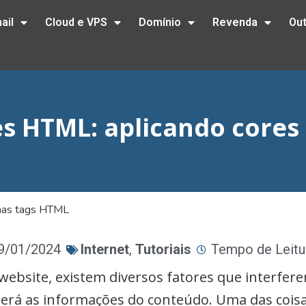
ail
Cloud e VPS
Domínio
Revenda
Ou
es HTML: aplicando cores
 nas tags HTML
09/01/2024
Internet
,
Tutoriais
Tempo de Leitu
ebsite, existem diversos fatores que interfer
rá as informações do conteúdo. Uma das coisa