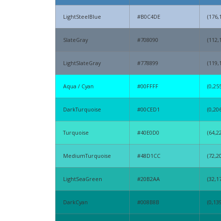
LightSteelBlue
#B0C4DE
(176,
SlateGray
#708090
(112,
LightSlateGray
#778899
(119,
Aqua / Cyan
#00FFFF
(0,25
DarkTurquoise
#00CED1
(0,20
Turquoise
#40E0D0
(64,2
MediumTurquoise
#48D1CC
(72,2
LightSeaGreen
#20B2AA
(32,1
DarkCyan
#008B8B
(0,13