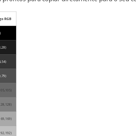
go RGB
)
8,28)
4,54)
9,79)
105,105)
128,128)
169,169)
192,192)