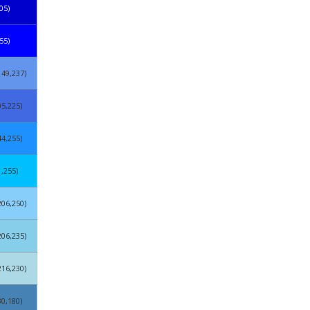
05)
55)
149,237)
05,225)
44,255)
1,255)
206,250)
206,235)
216,230)
30,180)