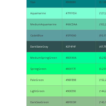
Teal
#008080
(0,12
Aquamarine
#7FFFD4
(127,
MediumAquamarine
#66CDAA
(102,
CadetBlue
#5F9EA0
(95,1
DarkSlateGray
#2F4F4F
(47,7
MediumSpringGreen
#00FA9A
(0,25
SpringGreen
#00FF7F
(0,25
PaleGreen
#98FB98
(152,
LightGreen
#90EE90
(144,
DarkSeaGreen
#8FBC8F
(143,