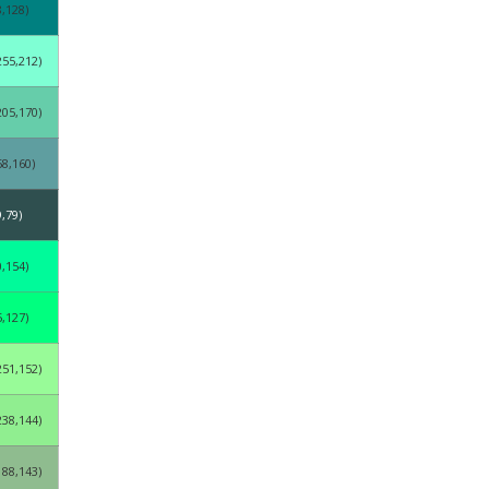
8,128)
255,212)
205,170)
58,160)
9,79)
0,154)
5,127)
251,152)
238,144)
188,143)