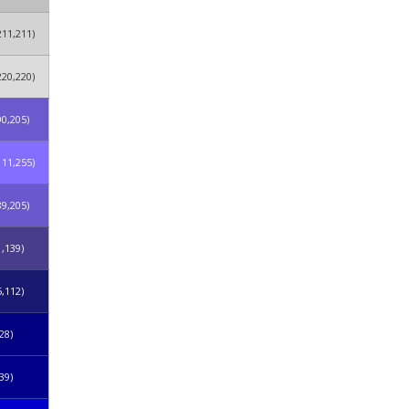
211,211)
220,220)
90,205)
111,255)
89,205)
1,139)
5,112)
28)
39)