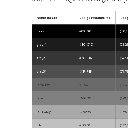
Nome da Cor
Código hexadecimal
Códi
Black
#000000
(0,0,0
grey11
#1C1C1C
(28,2
grey21
#363636
(54,5
grey31
#4F4F4F
(79,7
DimGray
#696969
(105,
Gray
#808080
(128,
DarkGray
#A9A9A9
(169,
Silver
#C0C0C0
(192,