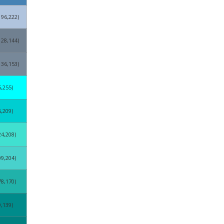
196,222)
128,144)
136,153)
5,255)
6,209)
24,208)
09,204)
78,170)
9,139)