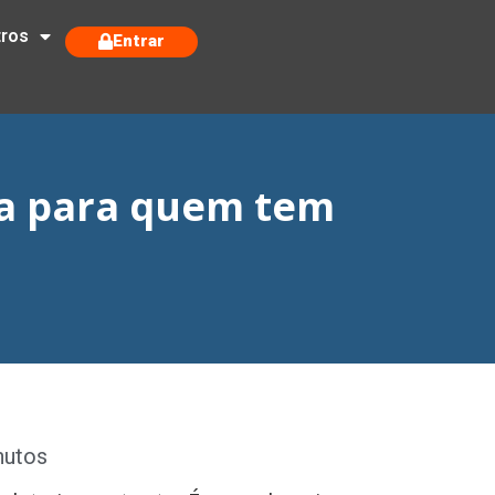
tros
Entrar
da para quem tem
nutos