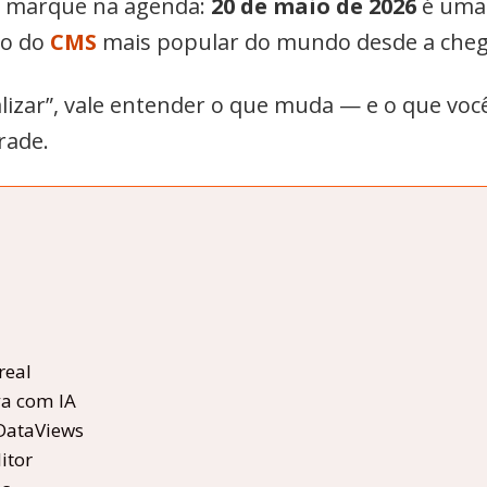
, marque na agenda:
20 de maio de 2026
é uma 
ão do
CMS
mais popular do mundo desde a chega
lizar”, vale entender o que muda — e o que você
rade.
real
va com IA
DataViews
itor