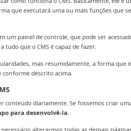
ualizar como funciona o CMS. Basicamente, ele é
ma que executará uma ou mais funções que ser
m um painel de controle, que pode ser acessad
o a tudo que o CMS é capaz de fazer.
cularidades, mas resumidamente, a forma que i
é conforme descrito acima.
CMS
r conteúdo diariamente. Se fossemos criar uma
po para desenvolvê-la
.
a necessário alterarmos todas as demais página