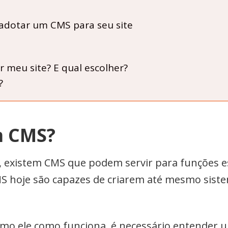
adotar um CMS para seu site
 meu site? E qual escolher?
?
m CMS?
 existem CMS que podem servir para funções es
S hoje são capazes de criarem até mesmo sist
omo ele como funciona, é necessário entender