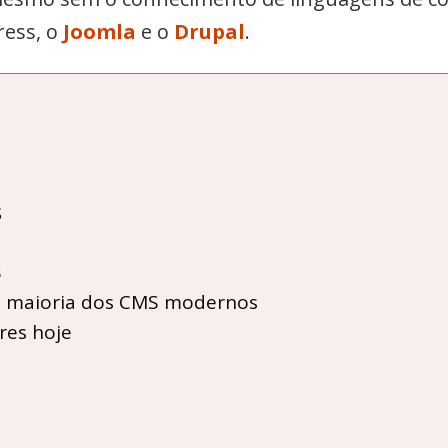
ress, o
Joomla
e o
Drupal
.
S
S
a maioria dos CMS modernos
res hoje