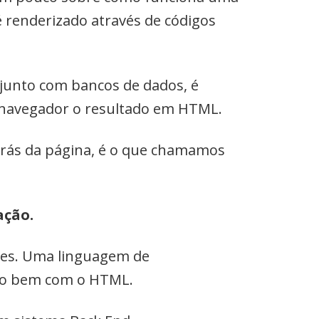
é renderizado através de códigos
njunto com bancos de dados, é
no navegador o resultado em HTML.
r trás da página, é o que chamamos
ação.
antes. Uma linguagem de
ito bem com o HTML.