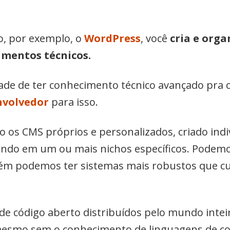
, por exemplo, o
WordPress
, você
cria e org
imentos técnicos.
de de ter conhecimento técnico avançado pra cri
nvolvedor
para isso.
o os CMS próprios e personalizados, criado indi
ndo em um ou mais nichos específicos. Podemo
bém podemos ter sistemas mais robustos que c
de código aberto distribuídos pelo mundo inteir
esmo sem o conhecimento de linguagens de co