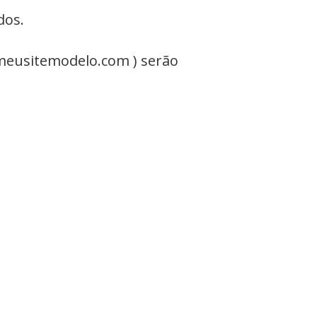
dos.
.meusitemodelo.com ) serão