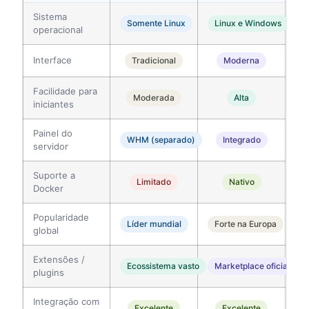
Sistema
Somente Linux
Linux e Windows
operacional
Interface
Tradicional
Moderna
Facilidade para
Moderada
Alta
iniciantes
Painel do
WHM (separado)
Integrado
servidor
Suporte a
Limitado
Nativo
Docker
Popularidade
Líder mundial
Forte na Europa
global
Extensões /
Ecossistema vasto
Marketplace oficial
plugins
Integração com
Excelente
Excelente