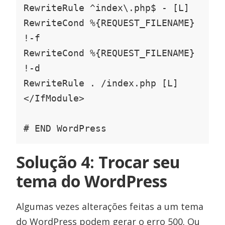
RewriteRule ^index\.php$ - [L]

RewriteCond %{REQUEST_FILENAME} 
!-f

RewriteCond %{REQUEST_FILENAME} 
!-d

RewriteRule . /index.php [L]

</IfModule>

# END WordPress
Solução 4: Trocar seu
tema do WordPress
Algumas vezes alterações feitas a um tema
do WordPress podem gerar o erro 500. Ou