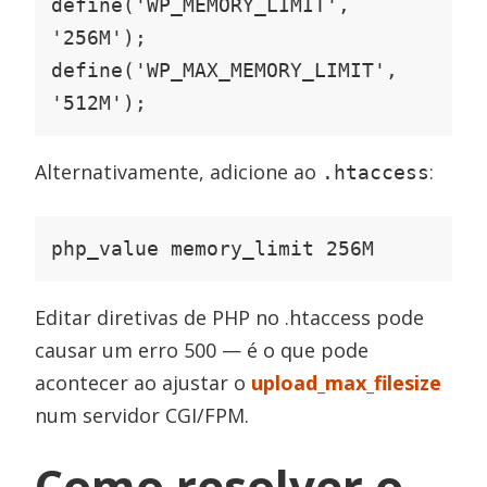
define('WP_MEMORY_LIMIT', 
'256M');

define('WP_MAX_MEMORY_LIMIT', 
'512M');
Alternativamente, adicione ao
:
.htaccess
php_value memory_limit 256M
Editar diretivas de PHP no .htaccess pode
causar um erro 500 — é o que pode
acontecer ao ajustar o
upload_max_filesize
num servidor CGI/FPM.
Como resolver o