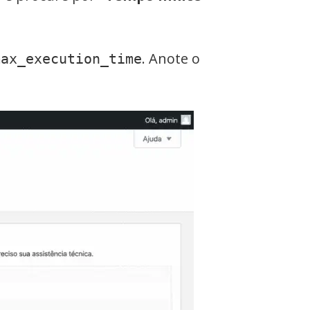
. Anote o
max_execution_time