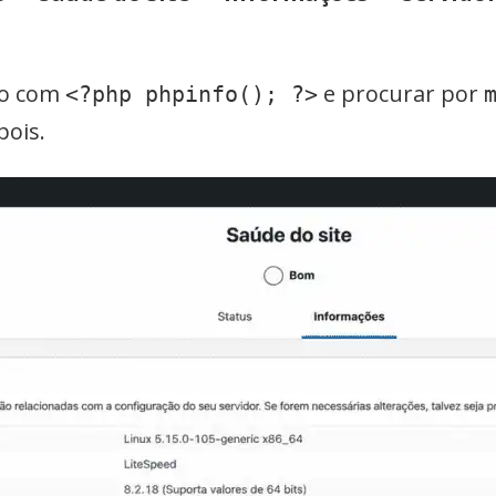
vo com
e procurar por
<?php phpinfo(); ?>
pois.