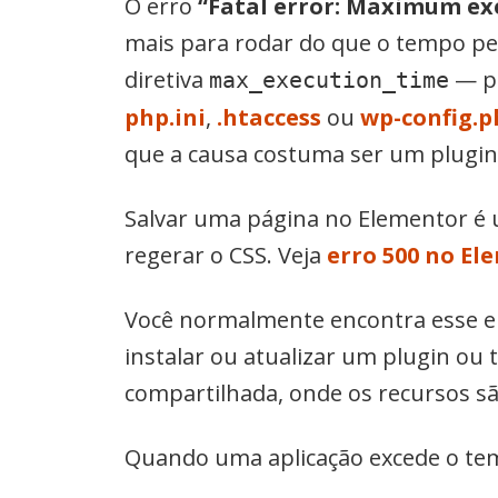
O erro
“Fatal error: Maximum ex
mais para rodar do que o tempo per
diretiva
— p
max_execution_time
php.ini
,
.htaccess
ou
wp-config.p
que a causa costuma ser um plugin
Salvar uma página no Elementor é 
regerar o CSS. Veja
erro 500 no El
Você normalmente encontra esse 
instalar ou atualizar um plugin 
compartilhada, onde os recursos são
Quando uma aplicação excede o te