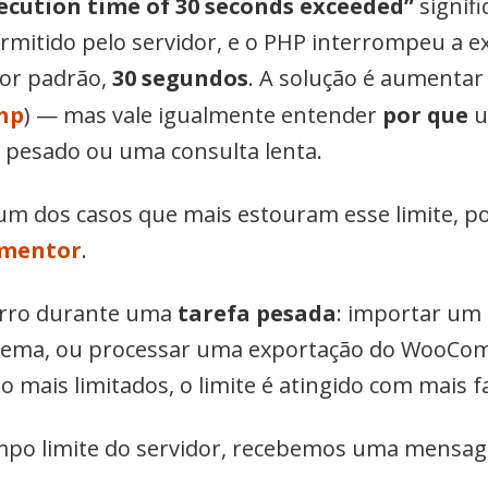
ecution time of 30 seconds exceeded”
signif
mitido pelo servidor, e o PHP interrompeu a exe
or padrão,
30 segundos
. A solução é aumentar 
hp
) — mas vale igualmente entender
por que
u
 pesado ou uma consulta lenta.
um dos casos que mais estouram esse limite, p
ementor
.
erro durante uma
tarefa pesada
: importar um
ou tema, ou processar uma exportação do Woo
 mais limitados, o limite é atingido com mais fa
mpo limite do servidor, recebemos uma mensag