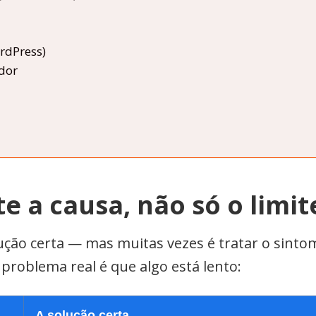
rdPress)
dor
te a causa, não só o limit
ção certa — mas muitas vezes é tratar o sintom
problema real é que algo está lento:
A solução certa