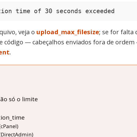
tion time of 30 seconds exceeded
quivo, veja o
upload_max_filesize
; se for falt
 de código — cabeçalhos enviados fora de ordem
ent
.
ão só o limite
ion_time
(cPanel)
(DirectAdmin)