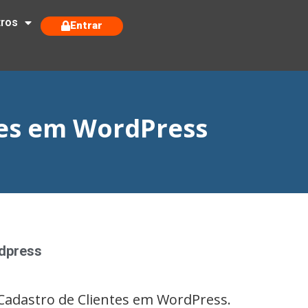
tros
Entrar
tes em WordPress
dpress
 Cadastro de Clientes em WordPress.