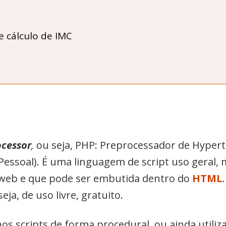
e cálculo de IMC
ocessor
,
ou seja, PHP: Preprocessador de Hypert
 Pessoal). É uma linguagem de script uso geral, 
web e que pode ser embutida dentro do
HTML
ja, de uso livre, gratuito.
os scripts de forma procedural, ou ainda utiliz