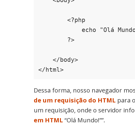
    <body>

        <?php

            echo "Olá Mundo!";

        ?>

    </body>

</html>
Dessa forma, nosso navegador mos
de um requisição do HTML
para o
um requisição, onde o servidor inf
em HTML
“Olá Mundo!””.