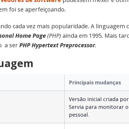
em foi se aperfeiçoando.
ando cada vez mais popularidade. A linguagem 
sonal Home Page
(PHP)
ainda em 1995. Mais tar
o a ser
PHP Hypertext Preprocessor
.
guagem
Principais mudanças
Versão inicial criada p
Servia para monitorar o
pessoal.