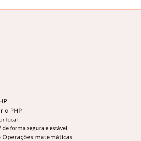
PHP
ar o PHP
r local
 de forma segura e estável
 e Operações matemáticas