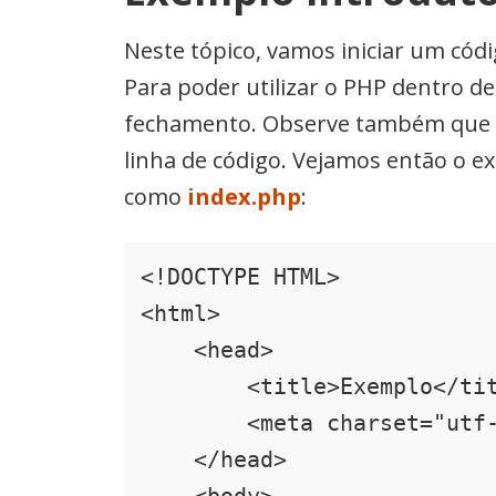
Neste tópico, vamos iniciar um có
Para poder utilizar o PHP dentro
fechamento. Observe também que ao
linha de código. Vejamos então o 
como
index.php
:
<!DOCTYPE HTML>

<html>

    <head>

        <title>Exemplo</title>

        <meta charset="utf-8">

    </head>
