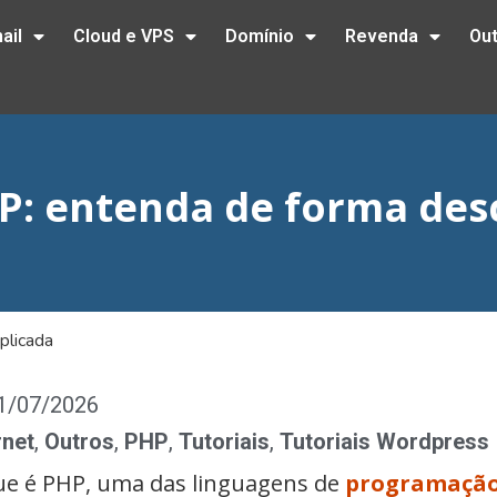
ail
Cloud e VPS
Domínio
Revenda
Ou
P: entenda de forma de
plicada
21/07/2026
rnet
,
Outros
,
PHP
,
Tutoriais
,
Tutoriais Wordpress
que é PHP, uma das linguagens de
programaçã