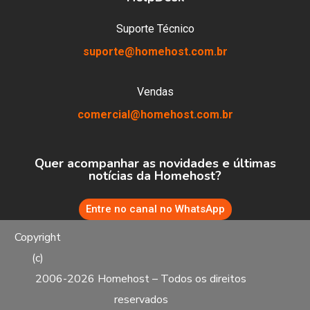
Suporte Técnico
suporte@homehost.com.br
Vendas
comercial@homehost.com.br
Quer acompanhar as novidades e últimas
notícias da Homehost?
Entre no canal no WhatsApp
Promoção Relâmpago:
Desconto de 15% em todos os
Copyright
planos de hospedagem de sites e e-mails.
CUPOM: DESC15
(c)
2006-2026 Homehost – Todos os direitos
Contratar
reservados