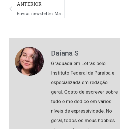
ANTERIOR
Enviar newsletter Mautic: enviando e-mails em massa
Daiana S
Graduada em Letras pelo
Instituto Federal da Paraíba e
especializada em redação
geral. Gosto de escrever sobre
Promoção Relâmpago:
Desconto de 15% em todos os planos de
tudo e me dedico em vários
hospedagem de sites e e-mails.
CUPOM: DESC15
níveis de expressividade. No
Contratar
geral, todos os meus hobbies